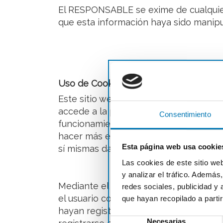
El RESPONSABLE se exime de cualquier 
que esta información haya sido manipu
Uso de Cookies
Este sitio web puede utilizar cookies 
accede a la página) para llevar a cab
Consentimiento
funcionamiento y visualización del siti
hacer más eficaz la navegación, y desa
Esta página web usa cookie
sí mismas datos de carácter personal y
Las cookies de este sitio we
y analizar el tráfico. Ademá
Mediante el uso de cookies también es
redes sociales, publicidad y
el usuario con la finalidad de que la n
que hayan recopilado a parti
hayan registrado previamente a las ár
Necesarias
Selección