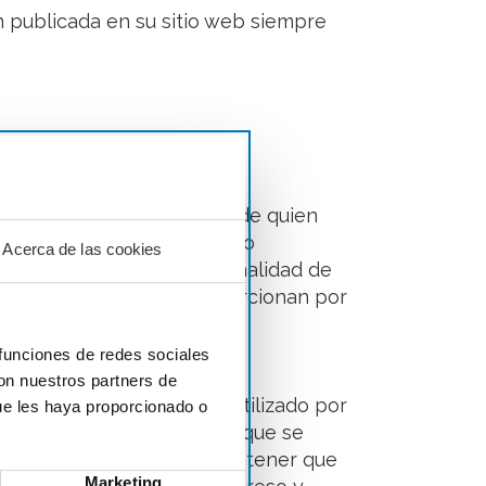
 publicada en su sitio web siempre
rvidor envía al ordenador de quien
scindibles para el correcto
Acerca de las cookies
r temporal, con la única finalidad de
 caso, estas cookies proporcionan por
 funciones de redes sociales
con nuestros partners de
 reconozca el navegador utilizado por
ue les haya proporcionado o
, el acceso de los usuarios que se
exclusivamente a ellos sin tener que
Marketing