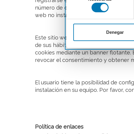
registrarse en cada visita. También se 
de
número de entradas, etc., siendo en es
consentimiento
web no instalará cookies prescindibles
Denegar
Este sitio web utiliza cookies propias 
de sus hábitos de navegación (por ejemp
cookies mediante un banner flotante.
revocar el consentimiento y obtener m
El usuario tiene la posibilidad de con
instalación en su equipo. Por favor, c
Política de enlaces