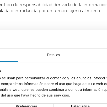
tipo de responsabilidad derivada de la información
lada o introducida por un tercero ajeno al mismo.
técnicas (pequeños archivos de información que el se
o determinadas funciones que son consideradas impre
Detalles
o. Las cookies utilizadas tienen, en todo caso, carácte
parecen al terminar la sesión del usuario. En ningún
s
 no se utilizarán para la recogida de los mismos.
b se usan para personalizar el contenido y los anuncios, ofrecer
s, compartimos información sobre el uso que haga del sitio web 
 posible que el servidor donde se encuentra la web
 análisis web, quienes pueden combinarla con otra información q
avegación sea más sencilla, permitiendo, por ejemplo
r del uso que haya hecho de sus servicios.
eas, servicios, promociones o concursos reservados 
Preferencias
Estadística