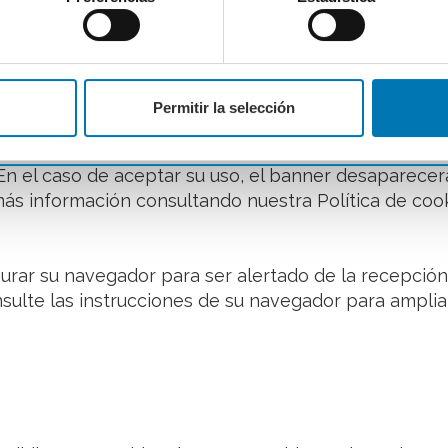
pueden utilizar para medir la audiencia, parámetros d
tos casos cookies prescindibles técnicamente, pero b
 sin el consentimiento previo del usuario.
Permitir la selección
y de terceros para mostrarle publicidad personalizada
lo, páginas visitadas). A todo usuario que visita la
 En el caso de aceptar su uso, el banner desaparec
ás información consultando nuestra Política de cook
figurar su navegador para ser alertado de la recepció
onsulte las instrucciones de su navegador para amplia