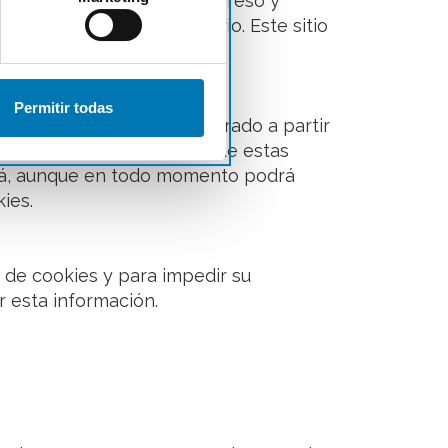
e tráfico, controlar el progreso y
eneficiosas para el usuario. Este sitio
Permitir todas
 en base a un perfil elaborado a partir
 web se le informa del uso de estas
erá, aunque en todo momento podrá
ies.
n de cookies y para impedir su
r esta información.