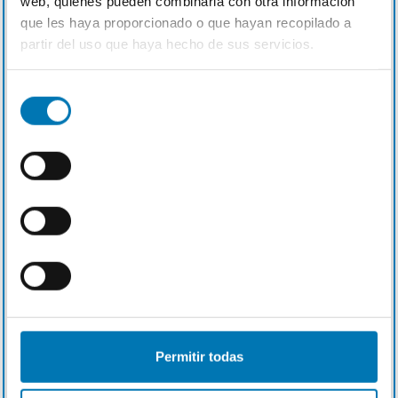
resultados mediante la combinación de
web, quienes pueden combinarla con otra información
que les haya proporcionado o que hayan recopilado a
tecnología e inteligencia artificial
partir del uso que haya hecho de sus servicios.
enfocada a la optimización y
maximización de resultados..
Selección
de
consentimiento
Fidelizamos a tus clientes
El análisis de los datos y su gestión en
Permitir todas
los diferentes procesos de marketing