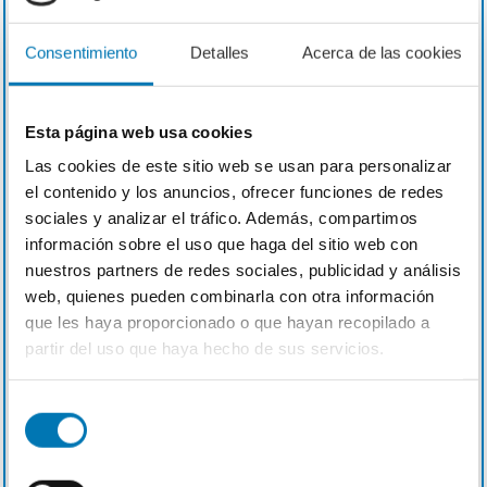
Consentimiento
Detalles
Acerca de las cookies
Esta página web usa cookies
Las cookies de este sitio web se usan para personalizar
el contenido y los anuncios, ofrecer funciones de redes
sociales y analizar el tráfico. Además, compartimos
SEO
información sobre el uso que haga del sitio web con
nuestros partners de redes sociales, publicidad y análisis
El incremento del tráfico orgánico a través
web, quienes pueden combinarla con otra información
de una estrategia de marketing online
que les haya proporcionado o que hayan recopilado a
completa e integradora y que se adapte lo
partir del uso que haya hecho de sus servicios.
mejor posible a tus objetivos para la
visibilidad de tu marca en los distintos
Selección
buscadores.
de
consentimiento